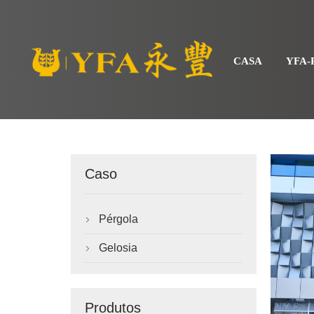
CASA
YFA
Caso
Pérgola

Gelosia

Produtos