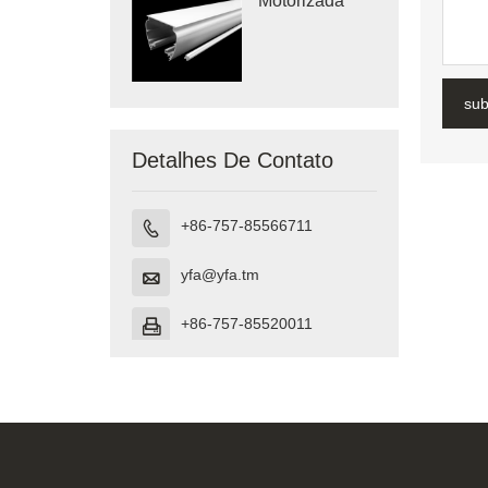
Motorizada
su
Detalhes De Contato
+86-757-85566711

yfa@yfa.tm

+86-757-85520011
