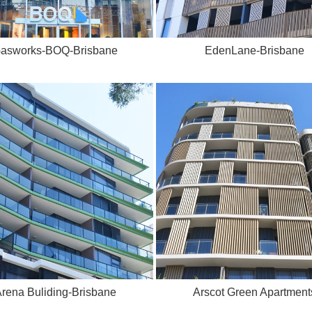
asworks-BOQ-Brisbane
EdenLane-Brisbane
rena Buliding-Brisbane
Arscot Green Apartment