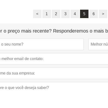
<
1
2
3
4
5
6
>
r o preço mais recente? Responderemos o mais br