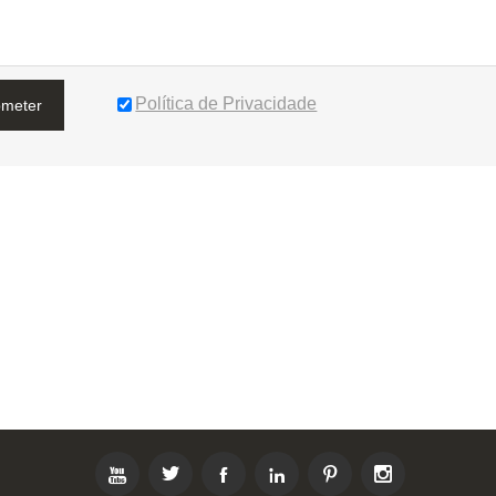
Política de Privacidade
bmeter





