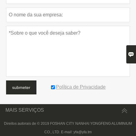

Política de Privacidade
submeter
MAIS SERVIÇOS
Direitos autorais de © 2019 FOSHAN CITY NANHAI YONGFENG ALUMINIUM
CO., LTD. E-mail: yfa@yfa.tm