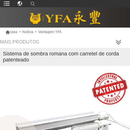

casa
>
Notícia
>
Vantagem YFA
MAIS PRODUTOS
Sistema de sombra romana com carretel de corda
patenteado