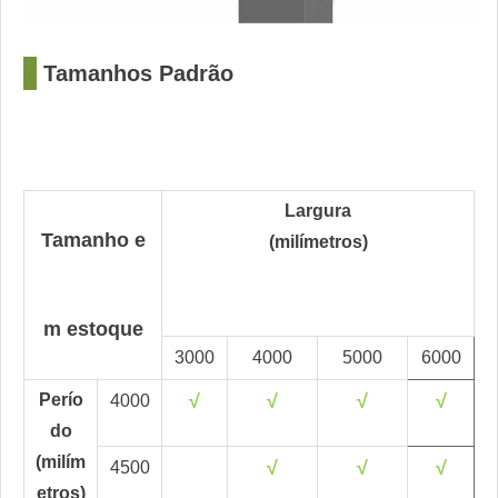
□
Tamanhos Padrão
Largura
Tamanho e
(milímetros)
m estoque
3000
4000
5000
6000
Perío
√
√
√
√
4000
do
(milím
√
√
√
4500
etros)