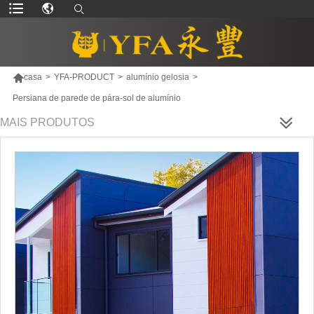

casa
>
YFA-PRODUCT
>
alumínio gelosia
>
Persiana de parede de pára-sol de alumínio
MAIS PRODUTOS