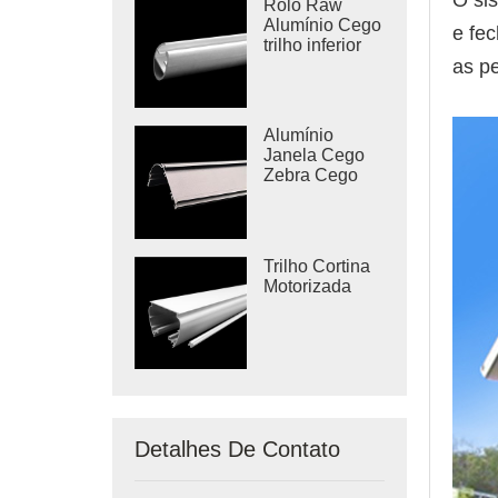
O sis
Rolo Raw
Alumínio Cego
e fec
trilho inferior
as p
Alumínio
Janela Cego
Zebra Cego
Cassette
Trilho Cortina
Motorizada
Detalhes De Contato