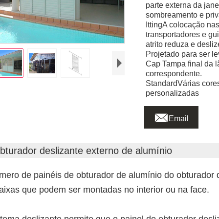
parte externa da jan
sombreamento e priv
IttingA colocação nas
transportadores e gu
atrito reduza e desli
Projetado para ser lev
Cap Tampa final da l
correspondente.
StandardVárias core
personalizadas

Email
bturador deslizante externo de alumínio
mero de painéis de obturador de alumínio do obturador 
faixas que podem ser montadas no interior ou na face.