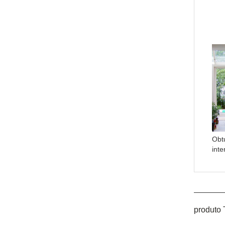
Obt
int
produto 