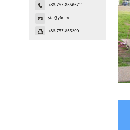
+86-757-85566711

yfa@yfa.tm

+86-757-85520011
