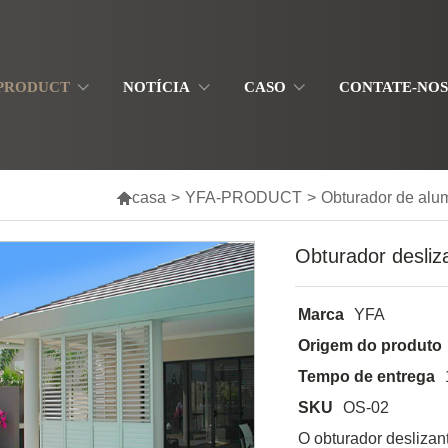
-PRODUCT
NOTÍCIA
CASO
CONTATE-NO

casa
>
YFA-PRODUCT
>
Obturador de alu
Obturador desliz
Marca
YFA
Origem do produto
Tempo de entrega
SKU
OS-02
O obturador deslizan