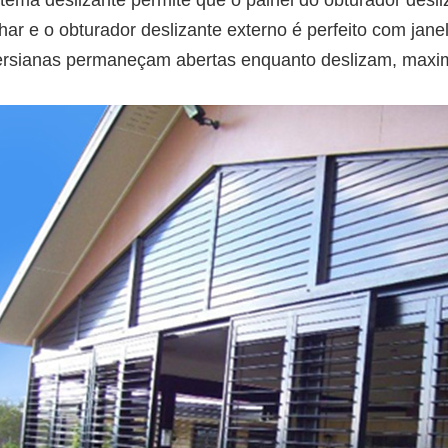
tema deslizante permite que o painel do obturador desli
har e o obturador deslizante externo é perfeito com jan
ersianas permaneçam abertas enquanto deslizam, maxim