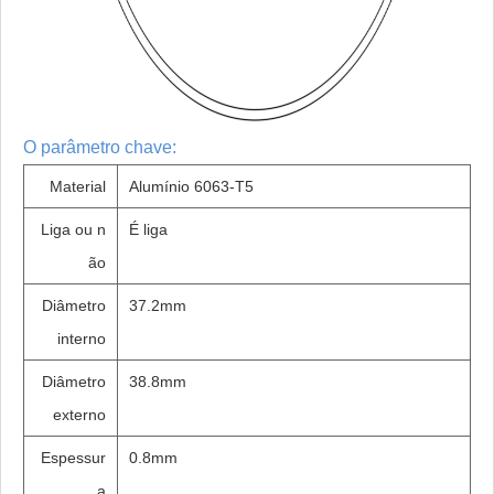
O parâmetro chave:
Material
Alumínio 6063-T5
Liga ou n
É liga
ão
Diâmetro
37.2mm
interno
Diâmetro
38.8mm
externo
Espessur
0.8mm
a