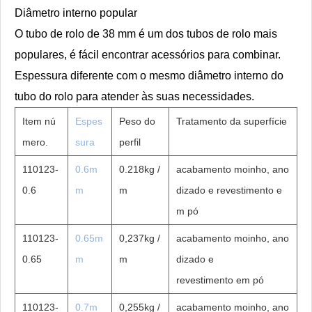
Diâmetro interno popular
O tubo de rolo de 38 mm é um dos tubos de rolo mais
populares, é fácil encontrar acessórios para combinar.
Espessura diferente com o mesmo diâmetro interno do
tubo do rolo para atender às suas necessidades.
Item nú
Espes
Peso do
Tratamento da superfície
mero.
sura
perfil
110123-
0.6m
0.218kg /
acabamento moinho, ano
0.6
m
m
dizado e revestimento e
m pó
110123-
0.65m
0,237kg /
acabamento moinho, ano
0.65
m
m
dizado e
revestimento em
pó
110123-
0.7m
0,255kg /
acabamento moinho, ano