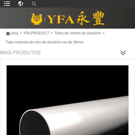

casa
>
YFA-PRODUCT
>
Trilho de cortina de alumínio
>
Tubo redondo do rolo de alumínio cru de 38mm
MAIS PRODUTOS