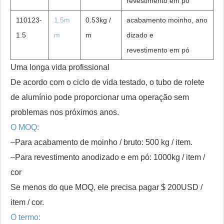
revestimento em
pó
110123-
1.5m
0.53kg /
acabamento moinho, ano
1.5
m
m
dizado e
revestimento em
pó
Uma longa vida profissional
De acordo com o ciclo de vida testado, o tubo de rolete
de alumínio pode proporcionar uma operação sem
problemas nos próximos anos.
O MOQ:
–Para acabamento de moinho / bruto: 500 kg / item.
–Para revestimento anodizado e em pó: 1000kg / item /
cor
Se menos do que MOQ, ele precisa pagar $ 200USD /
item / cor.
O termo: