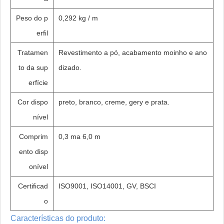
Peso do p
0,292 kg / m
erfil
Tratamen
Revestimento a pó, acabamento moinho e ano
to da sup
dizado.
erfície
Cor dispo
preto, branco, creme, gery e prata.
nível
Comprim
0,3 ma 6,0 m
ento disp
onível
Certificad
ISO9001, ISO14001, GV, BSCI
o
Características do produto: