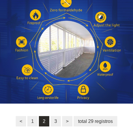
<
1
2
3
>
total 29 registros