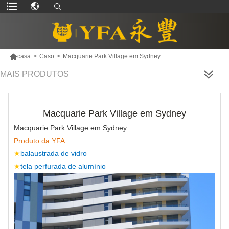

casa
>
Caso
>
Macquarie Park Village em Sydney
MAIS PRODUTOS
Macquarie Park Village em Sydney
Macquarie Park Village em Sydney
Produto da YFA:
★
balaustrada de vidro
★
tela perfurada de alumínio